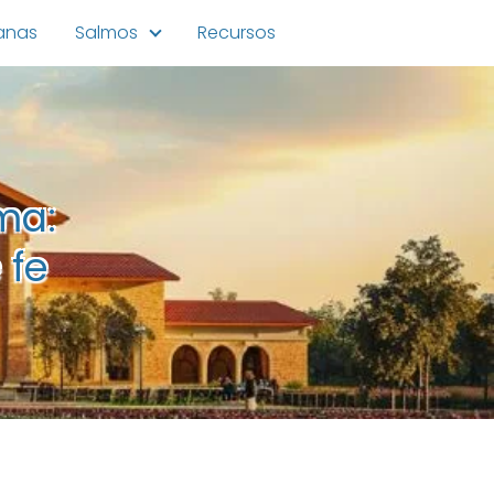
ianas
Salmos
Recursos
ma:
 fe