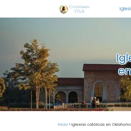
Igles
Ig
en
Inicio
Iglesias católicas en Oklahom