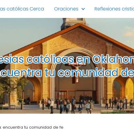
ias católicas Cerca
Oraciones
Reflexiones crist
lesias católicas en Oklaho
cuentra tu comunidad de
a: encuentra tu comunidad de fe