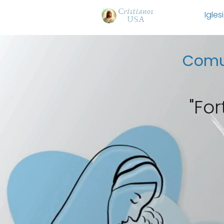
Igles
Comun
"For