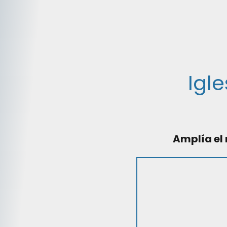
Igl
Amplía el