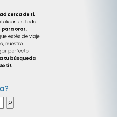
d cerca de ti.
atólicas en todo
 para orar,
ue estés de viaje
e, nuestro
ugar perfecto
a tu búsqueda
e ti!.
ca?