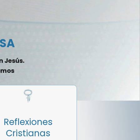
USA
n Jesús.
demos
Reflexiones
Cristianas