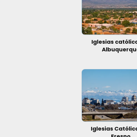
Iglesias católic
Albuquerqu
Iglesias Católic
Fresno