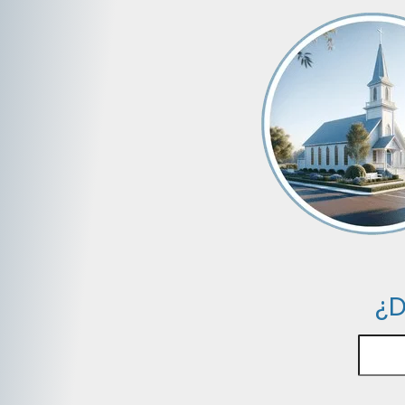
¿D
Buscar