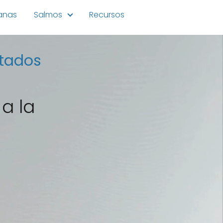
ianas
Salmos
Recursos
stados
 a la