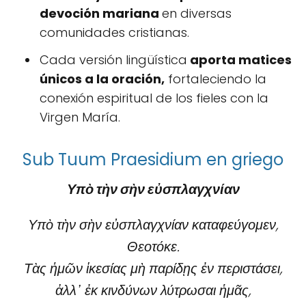
devoción mariana
en diversas
comunidades cristianas.
Cada versión lingüística
aporta matices
únicos a la oración,
fortaleciendo la
conexión espiritual de los fieles con la
Virgen María.
Sub Tuum Praesidium en griego
Υπὸ τὴν σὴν εὐσπλαγχνίαν
Υπὸ τὴν σὴν εὐσπλαγχνίαν καταφεύγομεν,
Θεοτόκε.
Τὰς ἡμῶν ἱκεσίας μὴ παρίδῃς ἐν περιστάσει,
ἀλλ᾽ ἐκ κινδύνων λύτρωσαι ἡμᾶς,