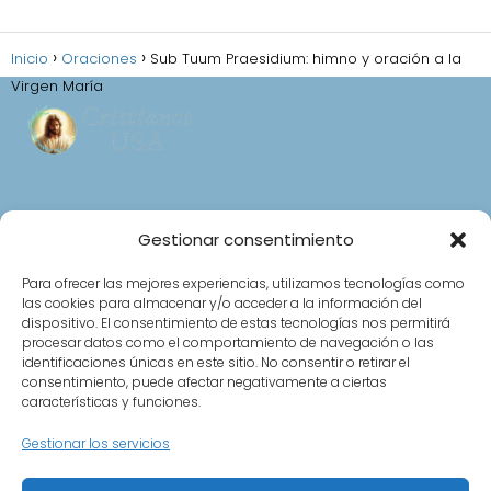
Inicio
Oraciones
Sub Tuum Praesidium: himno y oración a la
Virgen María
Aviso Legal
Gestionar consentimiento
Política de privacidad
Política de cookies (UE)
Para ofrecer las mejores experiencias, utilizamos tecnologías como
las cookies para almacenar y/o acceder a la información del
Normas de Participación en el Foro
dispositivo. El consentimiento de estas tecnologías nos permitirá
Contacto
procesar datos como el comportamiento de navegación o las
identificaciones únicas en este sitio. No consentir o retirar el
consentimiento, puede afectar negativamente a ciertas
características y funciones.
Top 5 más leídas
Gestionar los servicios
Frases cristianas de buenas noches