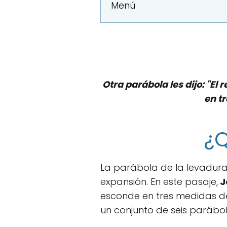
Menú
Otra parábola les dijo: "El
en t
¿Q
La parábola de la levadura 
expansión. En este pasaje,
J
esconde en tres medidas d
un conjunto de seis parábola