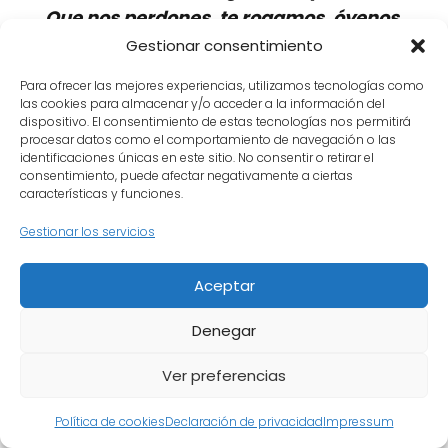
Que nos perdones, te rogamos, óyenos.
Que nos concedas el perdón, te rogamos,
Gestionar consentimiento
óyenos.
Para ofrecer las mejores experiencias, utilizamos tecnologías como
Que nos lleves a una verdadera penitencia,
las cookies para almacenar y/o acceder a la información del
dispositivo. El consentimiento de estas tecnologías nos permitirá
te rogamos, óyenos.
procesar datos como el comportamiento de navegación o las
Que gobiernes y conserves tu santa Iglesia,
identificaciones únicas en este sitio. No consentir o retirar el
consentimiento, puede afectar negativamente a ciertas
te rogamos, óyenos.
características y funciones.
Que conserves en santa religión al Papa y a
Gestionar los servicios
todos los órdenes eclesiásticos, te rogamos,
óyenos.
Aceptar
Que humilles a los enemigos de la santa
Iglesia, te rogamos, óyenos.
Denegar
Que concedas paz y verdadera concordia a
Ver preferencias
reyes y príncipes cristianos, te rogamos,
óyenos.
Política de cookies
Declaración de privacidad
Impressum
Que concedas paz y unidad a todo el pueblo