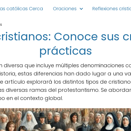
ias católicas Cerca
Oraciones
Reflexiones crist
os
cristianos: Conoce sus c
prácticas
ión diversa que incluye múltiples denominaciones c
historia, estas diferencias han dado lugar a una var
te artículo explorará los distintos tipos de cristia
 las diversas ramas del protestantismo. Se aborda
o en el contexto global.